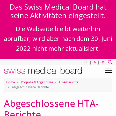
Das Swiss Medical Board hat
seine Aktivitäten eingestellt.
Die Webseite bleibt weiterhin
abrufbar, wird aber nach dem 30. Juni
2022 nicht mehr aktualisiert.
|
|
DE
EN
FR
Home
Projekte & Ergebnisse
HTA-Berichte
Abgeschlossene Berichte
Abgeschlossene HTA-
Berichte