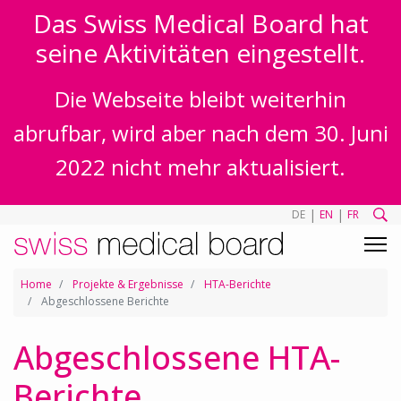
Das Swiss Medical Board hat
seine Aktivitäten eingestellt.
Die Webseite bleibt weiterhin
abrufbar, wird aber nach dem 30. Juni
2022 nicht mehr aktualisiert.
|
|
DE
EN
FR
Home
Projekte & Ergebnisse
HTA-Berichte
Abgeschlossene Berichte
Abgeschlossene HTA-
Berichte