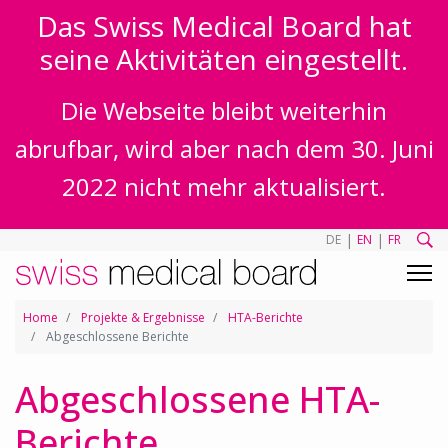
Das Swiss Medical Board hat
seine Aktivitäten eingestellt.
Die Webseite bleibt weiterhin
abrufbar, wird aber nach dem 30. Juni
2022 nicht mehr aktualisiert.
|
|
DE
EN
FR
Home
Projekte & Ergebnisse
HTA-Berichte
Abgeschlossene Berichte
Abgeschlossene HTA-
Berichte