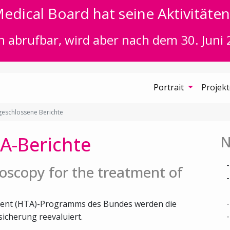
edical Board hat seine Aktivitäten 
n abrufbar, wird aber nach dem 30. Juni 
Portrait
Projek
eschlossene Berichte
A-Berichte
N
oscopy for the treatment of
ent (HTA)-Programms des Bundes werden die
icherung reevaluiert.