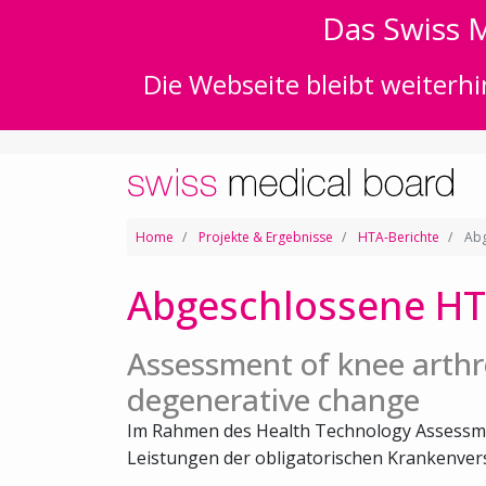
Das Swiss M
Die Webseite bleibt weiterhi
Home
Projekte & Ergebnisse
HTA-Berichte
Abg
Abgeschlossene HT
Assessment of knee arthr
degenerative change
Im Rahmen des Health Technology Assessm
Leistungen der obligatorischen Krankenvers