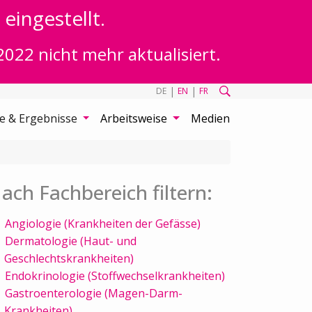
eingestellt.
2022 nicht mehr aktualisiert.
|
|
DE
EN
FR
te & Ergebnisse
Arbeitsweise
Medien
ach Fachbereich filtern:
Angiologie (Krankheiten der Gefässe)
Dermatologie (Haut- und
Geschlechtskrankheiten)
Endokrinologie (Stoffwechselkrankheiten)
Gastroenterologie (Magen-Darm-
Krankheiten)