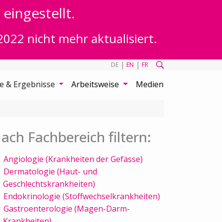
eingestellt.
2022 nicht mehr aktualisiert.
|
|
DE
EN
FR
te & Ergebnisse
Arbeitsweise
Medien
ach Fachbereich filtern:
Angiologie (Krankheiten der Gefässe)
Dermatologie (Haut- und
Geschlechtskrankheiten)
Endokrinologie (Stoffwechselkrankheiten)
Gastroenterologie (Magen-Darm-
Krankheiten)