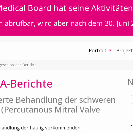
edical Board hat seine Aktivitäten 
n abrufbar, wird aber nach dem 30. Juni 
Portrait
Projek
eschlossene Berichte
A-Berichte
N
ierte Behandlung der schweren
 (Percutanous Mitral Valve
Behandlung der häufig vorkommenden