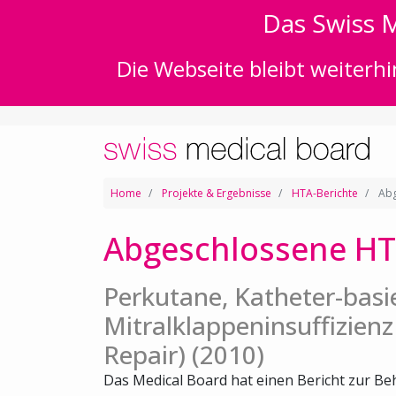
Das Swiss M
Die Webseite bleibt weiterhi
Home
Projekte & Ergebnisse
HTA-Berichte
Abg
Abgeschlossene HT
Perkutane, Katheter-bas
Mitralklappeninsuffizienz
Repair) (2010)
Das Medical Board hat einen Bericht zur 