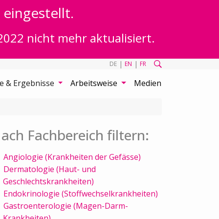
eingestellt.
2022 nicht mehr aktualisiert.
|
|
DE
EN
FR
te & Ergebnisse
Arbeitsweise
Medien
ach Fachbereich filtern:
Angiologie (Krankheiten der Gefässe)
Dermatologie (Haut- und
Geschlechtskrankheiten)
Endokrinologie (Stoffwechselkrankheiten)
Gastroenterologie (Magen-Darm-
Krankheiten)