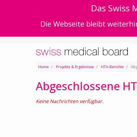
Das Swiss M
Die Webseite bleibt weiterhi
Home
Projekte & Ergebnisse
HTA-Berichte
Abg
Abgeschlossene HT
Keine Nachrichten verfügbar.