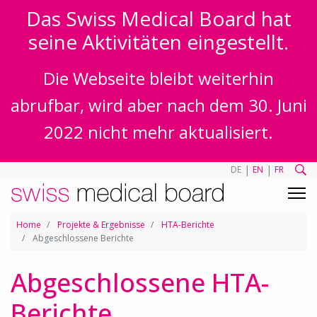
Das Swiss Medical Board hat
seine Aktivitäten eingestellt.
Die Webseite bleibt weiterhin
abrufbar, wird aber nach dem 30. Juni
2022 nicht mehr aktualisiert.
|
|
DE
EN
FR
Home
Projekte & Ergebnisse
HTA-Berichte
Abgeschlossene Berichte
Abgeschlossene HTA-
Berichte