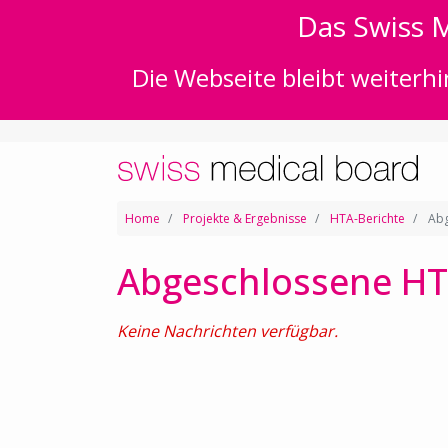
Das Swiss M
Die Webseite bleibt weiterhi
Home
Projekte & Ergebnisse
HTA-Berichte
Abg
Abgeschlossene HT
Keine Nachrichten verfügbar.