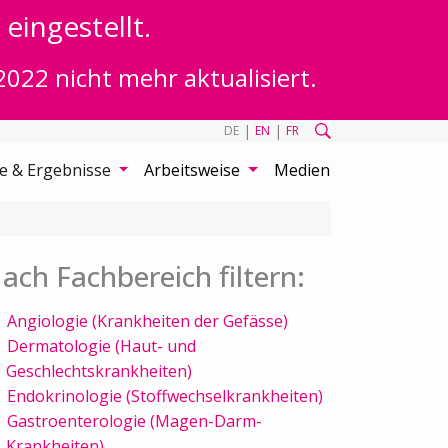
eingestellt.
2022 nicht mehr aktualisiert.
|
|
DE
EN
FR
te & Ergebnisse
Arbeitsweise
Medien
ach Fachbereich filtern:
Angiologie (Krankheiten der Gefässe)
Dermatologie (Haut- und
Geschlechtskrankheiten)
Endokrinologie (Stoffwechselkrankheiten)
Gastroenterologie (Magen-Darm-
Krankheiten)