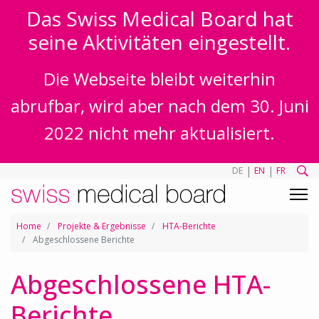
Das Swiss Medical Board hat
seine Aktivitäten eingestellt.
Die Webseite bleibt weiterhin
abrufbar, wird aber nach dem 30. Juni
2022 nicht mehr aktualisiert.
|
|
DE
EN
FR
Home
Projekte & Ergebnisse
HTA-Berichte
Abgeschlossene Berichte
Abgeschlossene HTA-
Berichte