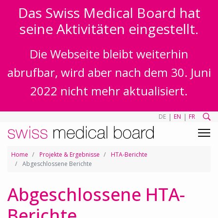
Das Swiss Medical Board hat
seine Aktivitäten eingestellt.
Die Webseite bleibt weiterhin
abrufbar, wird aber nach dem 30. Juni
2022 nicht mehr aktualisiert.
|
|
DE
EN
FR
Home
Projekte & Ergebnisse
HTA-Berichte
Abgeschlossene Berichte
Abgeschlossene HTA-
Berichte