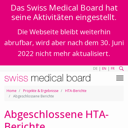
Das Swiss Medical Board hat
seine Aktivitäten eingestellt.
Die Webseite bleibt weiterhin
abrufbar, wird aber nach dem 30. Juni
2022 nicht mehr aktualisiert.
|
|
DE
EN
FR
Home
Projekte & Ergebnisse
HTA-Berichte
Abgeschlossene Berichte
Abgeschlossene HTA-
Berichte