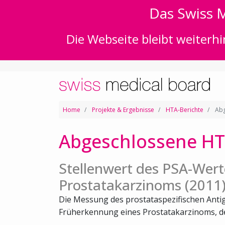
Das Swiss M
Die Webseite bleibt weiterhi
Home
Projekte & Ergebnisse
HTA-Berichte
Abg
Abgeschlossene HT
Stellenwert des PSA-Wert
Prostatakarzinoms (2011
Die Messung des prostataspezifischen Antige
Früherkennung eines Prostatakarzinoms, der