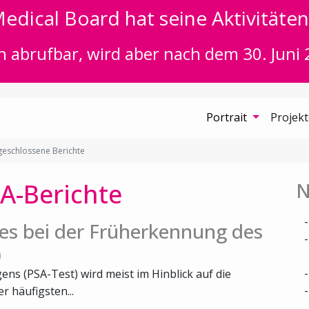
edical Board hat seine Aktivitäten 
n abrufbar, wird aber nach dem 30. Juni 
Portrait
Projek
eschlossene Berichte
A-Berichte
N
es bei der Früherkennung des
)
ns (PSA-Test) wird meist im Hinblick auf die
 häufigsten...