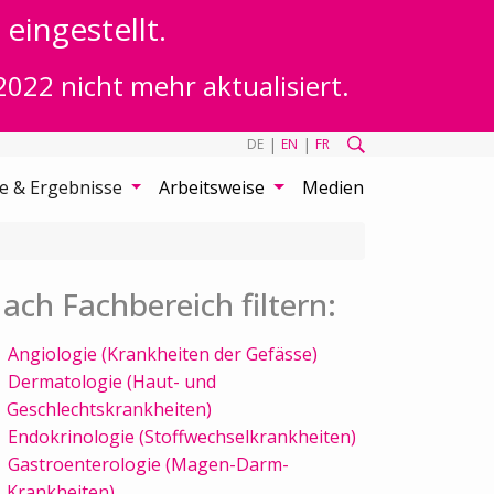
eingestellt.
2022 nicht mehr aktualisiert.
|
|
DE
EN
FR
te & Ergebnisse
Arbeitsweise
Medien
ach Fachbereich filtern:
Angiologie (Krankheiten der Gefässe)
Dermatologie (Haut- und
Geschlechtskrankheiten)
Endokrinologie (Stoffwechselkrankheiten)
Gastroenterologie (Magen-Darm-
Krankheiten)