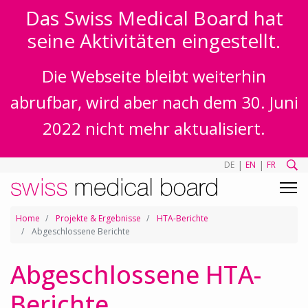
Das Swiss Medical Board hat
seine Aktivitäten eingestellt.
Die Webseite bleibt weiterhin
abrufbar, wird aber nach dem 30. Juni
2022 nicht mehr aktualisiert.
|
|
DE
EN
FR
Home
Projekte & Ergebnisse
HTA-Berichte
Abgeschlossene Berichte
Abgeschlossene HTA-
Berichte