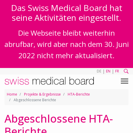
Das Swiss Medical Board hat
seine Aktivitäten eingestellt.
Die Webseite bleibt weiterhin
abrufbar, wird aber nach dem 30. Juni
2022 nicht mehr aktualisiert.
|
|
DE
EN
FR
Home
Projekte & Ergebnisse
HTA-Berichte
Abgeschlossene Berichte
Abgeschlossene HTA-
Berichte