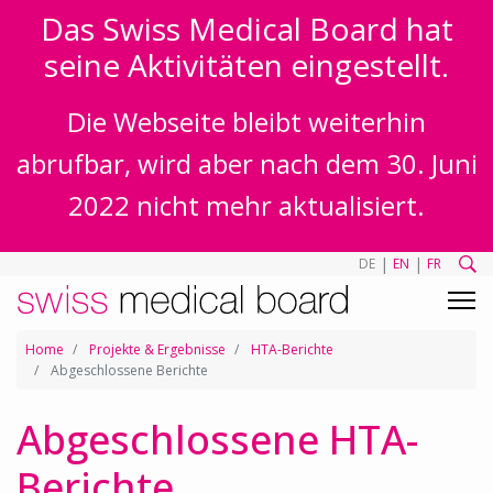
Das Swiss Medical Board hat
seine Aktivitäten eingestellt.
Die Webseite bleibt weiterhin
abrufbar, wird aber nach dem 30. Juni
2022 nicht mehr aktualisiert.
|
|
DE
EN
FR
Home
Projekte & Ergebnisse
HTA-Berichte
Abgeschlossene Berichte
Abgeschlossene HTA-
Berichte