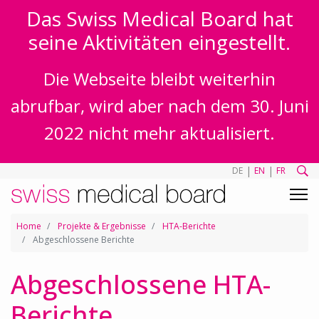
Das Swiss Medical Board hat
seine Aktivitäten eingestellt.
Die Webseite bleibt weiterhin
abrufbar, wird aber nach dem 30. Juni
2022 nicht mehr aktualisiert.
|
|
DE
EN
FR
Home
Projekte & Ergebnisse
HTA-Berichte
Abgeschlossene Berichte
Abgeschlossene HTA-
Berichte