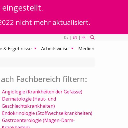
eingestellt.
2022 nicht mehr aktualisiert.
|
|
DE
EN
FR
te & Ergebnisse
Arbeitsweise
Medien
ach Fachbereich filtern:
Angiologie (Krankheiten der Gefässe)
Dermatologie (Haut- und
Geschlechtskrankheiten)
Endokrinologie (Stoffwechselkrankheiten)
Gastroenterologie (Magen-Darm-
Krankheiten)