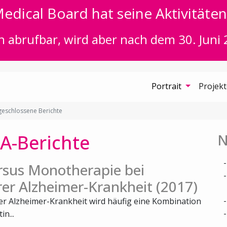
edical Board hat seine Aktivitäten 
n abrufbar, wird aber nach dem 30. Juni 
Portrait
Projek
eschlossene Berichte
A-Berichte
N
rsus Monotherapie bei
rer Alzheimer-Krankheit (2017)
rer Alzheimer-Krankheit wird häufig eine Kombination
n...