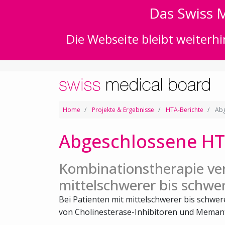
Das Swiss M
Die Webseite bleibt weiterhi
Home
Projekte & Ergebnisse
HTA-Berichte
Abg
Abgeschlossene HT
Kombinationstherapie ve
mittelschwerer bis schwe
Bei Patienten mit mittelschwerer bis schwe
von Cholinesterase-Inhibitoren und Memanti