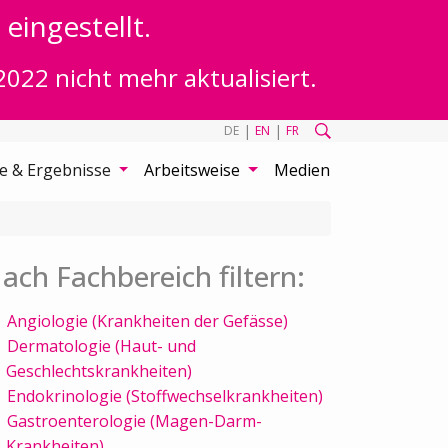
eingestellt.
2022 nicht mehr aktualisiert.
|
|
DE
EN
FR
te & Ergebnisse
Arbeitsweise
Medien
ach Fachbereich filtern:
Angiologie (Krankheiten der Gefässe)
Dermatologie (Haut- und
Geschlechtskrankheiten)
Endokrinologie (Stoffwechselkrankheiten)
Gastroenterologie (Magen-Darm-
Krankheiten)