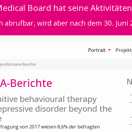
edical Board hat seine Aktivitäten 
n abrufbar, wird aber nach dem 30. Juni 
Portrait
Projek
eschlossene Berichte
A-Berichte
N
itive behavioural therapy
epressive disorder beyond the
e
fragung von 2017 wiesen 8,6% der befragten