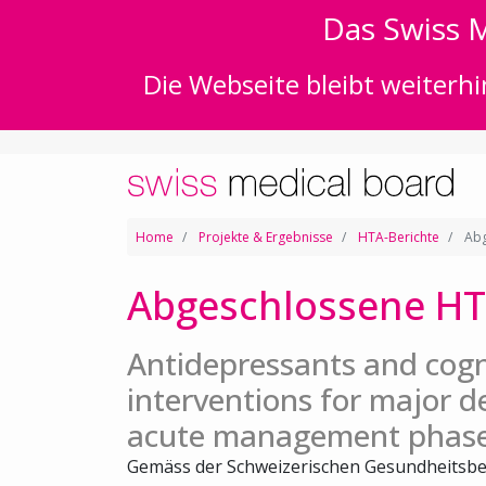
Das Swiss M
Die Webseite bleibt weiterhi
Home
Projekte & Ergebnisse
HTA-Berichte
Abg
Abgeschlossene HT
Antidepressants and cogn
interventions for major d
acute management phas
Gemäss der Schweizerischen Gesundheitsbe