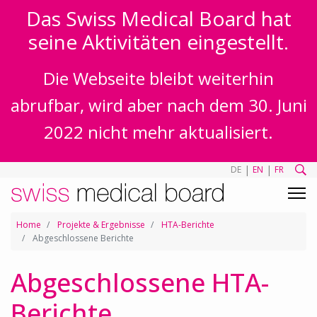
Das Swiss Medical Board hat
seine Aktivitäten eingestellt.
Die Webseite bleibt weiterhin
abrufbar, wird aber nach dem 30. Juni
2022 nicht mehr aktualisiert.
|
|
DE
EN
FR
Home
Projekte & Ergebnisse
HTA-Berichte
Abgeschlossene Berichte
Abgeschlossene HTA-
Berichte