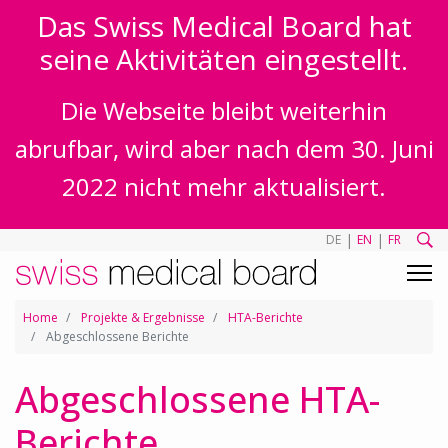
Das Swiss Medical Board hat
seine Aktivitäten eingestellt.
Die Webseite bleibt weiterhin
abrufbar, wird aber nach dem 30. Juni
2022 nicht mehr aktualisiert.
|
|
DE
EN
FR
Home
Projekte & Ergebnisse
HTA-Berichte
Abgeschlossene Berichte
Abgeschlossene HTA-
Berichte