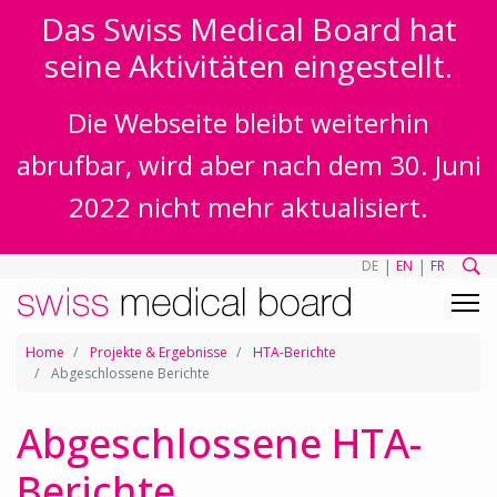
Das Swiss Medical Board hat
seine Aktivitäten eingestellt.
Die Webseite bleibt weiterhin
abrufbar, wird aber nach dem 30. Juni
2022 nicht mehr aktualisiert.
|
|
DE
EN
FR
Home
Projekte & Ergebnisse
HTA-Berichte
Abgeschlossene Berichte
Abgeschlossene HTA-
Berichte