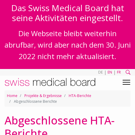
Das Swiss Medical Board hat
seine Aktivitäten eingestellt.
Die Webseite bleibt weiterhin
abrufbar, wird aber nach dem 30. Juni
2022 nicht mehr aktualisiert.
|
|
DE
EN
FR
Home
Projekte & Ergebnisse
HTA-Berichte
Abgeschlossene Berichte
Abgeschlossene HTA-
Berichte