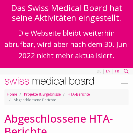
Das Swiss Medical Board hat
seine Aktivitäten eingestellt.
Die Webseite bleibt weiterhin
abrufbar, wird aber nach dem 30. Juni
2022 nicht mehr aktualisiert.
|
|
DE
EN
FR
Home
Projekte & Ergebnisse
HTA-Berichte
Abgeschlossene Berichte
Abgeschlossene HTA-
Berichte