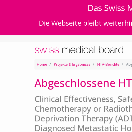
Das Swiss M
Die Webseite bleibt weiterhi
Home
Projekte & Ergebnisse
HTA-Berichte
Abg
Abgeschlossene HT
Clinical Effectiveness, Sa
Chemotherapy or Radiot
Deprivation Therapy (ADT
Diagnosed Metastatic Ho