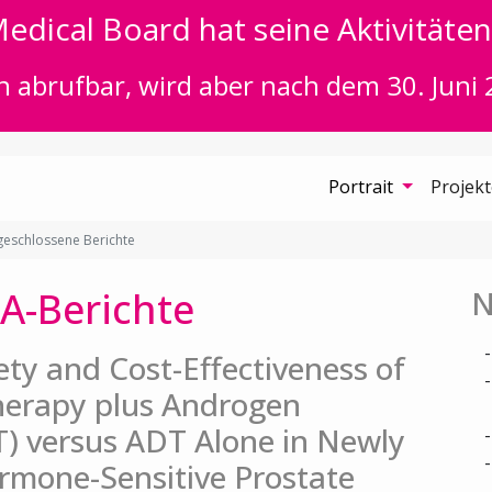
edical Board hat seine Aktivitäten 
n abrufbar, wird aber nach dem 30. Juni 
Portrait
Projek
eschlossene Berichte
A-Berichte
N
fety and Cost-Effectiveness of
herapy plus Androgen
) versus ADT Alone in Newly
rmone-Sensitive Prostate