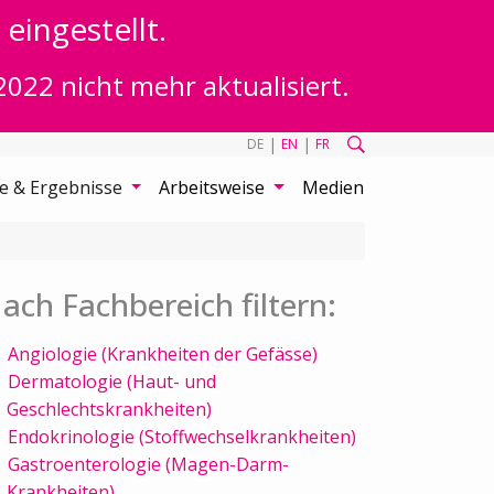
eingestellt.
2022 nicht mehr aktualisiert.
|
|
DE
EN
FR
te & Ergebnisse
Arbeitsweise
Medien
ach Fachbereich filtern:
Angiologie (Krankheiten der Gefässe)
Dermatologie (Haut- und
Geschlechtskrankheiten)
Endokrinologie (Stoffwechselkrankheiten)
Gastroenterologie (Magen-Darm-
Krankheiten)