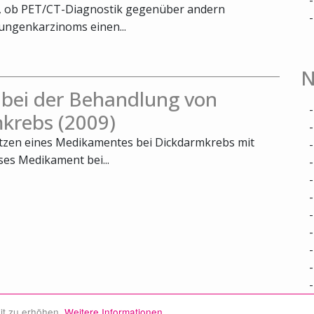
t, ob PET/CT-Diagnostik gegenüber andern
ungenkarzinoms einen...
N
 bei der Behandlung von
krebs (2009)
utzen eines Medikamentes bei Dickdarmkrebs mit
ses Medikament bei...
it zu erhöhen.
Weitere Informationen.