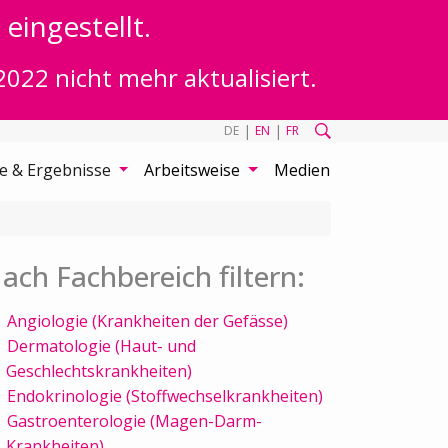
eingestellt.
2022 nicht mehr aktualisiert.
|
|
DE
EN
FR
te & Ergebnisse
Arbeitsweise
Medien
ach Fachbereich filtern:
Angiologie (Krankheiten der Gefässe)
Dermatologie (Haut- und
Geschlechtskrankheiten)
Endokrinologie (Stoffwechselkrankheiten)
Gastroenterologie (Magen-Darm-
Krankheiten)