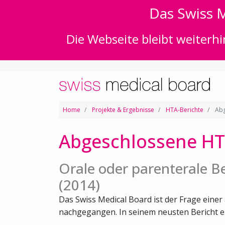
Das Swiss M
Die Webseite bleibt weiterhi
Home
Projekte & Ergebnisse
HTA-Berichte
Abg
Abgeschlossene HT
Orale oder parenterale 
(2014)
Das Swiss Medical Board ist der Frage ein
nachgegangen. In seinem neusten Bericht emp