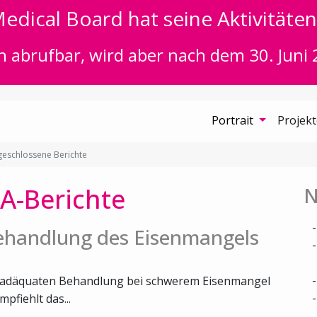
edical Board hat seine Aktivitäten 
n abrufbar, wird aber nach dem 30. Juni 
Portrait
Projek
eschlossene Berichte
A-Berichte
N
Behandlung des Eisenmangels
er adäquaten Behandlung bei schwerem Eisenmangel
fiehlt das...