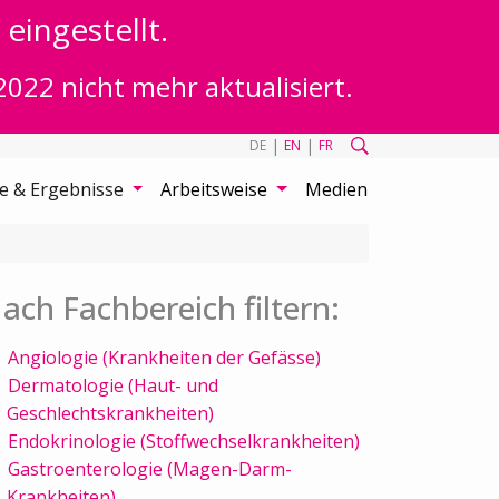
eingestellt.
2022 nicht mehr aktualisiert.
|
|
DE
EN
FR
te & Ergebnisse
Arbeitsweise
Medien
ach Fachbereich filtern:
Angiologie (Krankheiten der Gefässe)
Dermatologie (Haut- und
Geschlechtskrankheiten)
Endokrinologie (Stoffwechselkrankheiten)
Gastroenterologie (Magen-Darm-
Krankheiten)