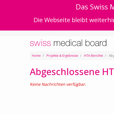
Das Swiss M
Die Webseite bleibt weiterhi
Home
Projekte & Ergebnisse
HTA-Berichte
Abg
Abgeschlossene HT
Keine Nachrichten verfügbar.