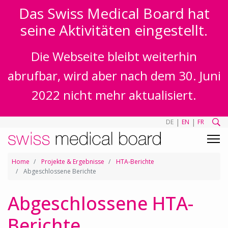
Das Swiss Medical Board hat
seine Aktivitäten eingestellt.
Die Webseite bleibt weiterhin
abrufbar, wird aber nach dem 30. Juni
2022 nicht mehr aktualisiert.
|
|
DE
EN
FR
Home
Projekte & Ergebnisse
HTA-Berichte
Abgeschlossene Berichte
Abgeschlossene HTA-
Berichte