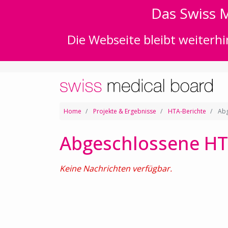
Das Swiss M
Die Webseite bleibt weiterhi
Home
Projekte & Ergebnisse
HTA-Berichte
Abg
Abgeschlossene HT
Keine Nachrichten verfügbar.