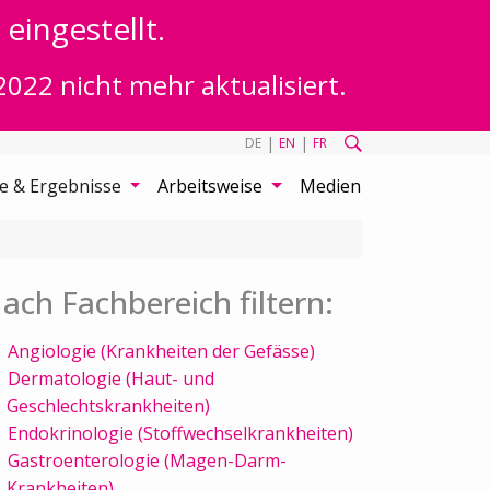
eingestellt.
2022 nicht mehr aktualisiert.
|
|
DE
EN
FR
te & Ergebnisse
Arbeitsweise
Medien
ach Fachbereich filtern:
Angiologie (Krankheiten der Gefässe)
Dermatologie (Haut- und
Geschlechtskrankheiten)
Endokrinologie (Stoffwechselkrankheiten)
Gastroenterologie (Magen-Darm-
Krankheiten)