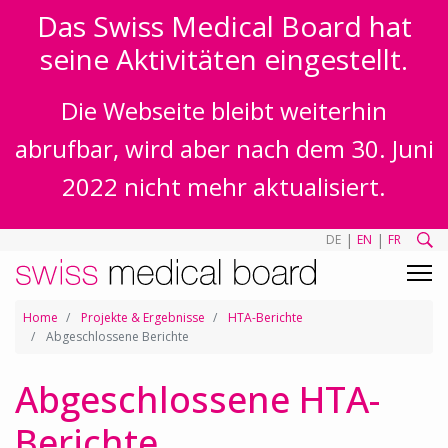
Das Swiss Medical Board hat
seine Aktivitäten eingestellt.
Die Webseite bleibt weiterhin
abrufbar, wird aber nach dem 30. Juni
2022 nicht mehr aktualisiert.
|
|
DE
EN
FR
Home
Projekte & Ergebnisse
HTA-Berichte
Abgeschlossene Berichte
Abgeschlossene HTA-
Berichte