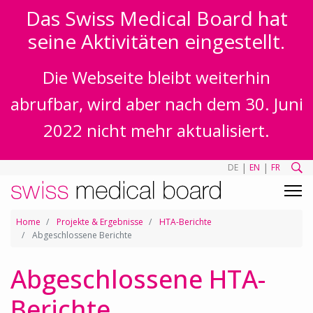
Das Swiss Medical Board hat
seine Aktivitäten eingestellt.
Die Webseite bleibt weiterhin
abrufbar, wird aber nach dem 30. Juni
2022 nicht mehr aktualisiert.
|
|
DE
EN
FR
Home
Projekte & Ergebnisse
HTA-Berichte
Abgeschlossene Berichte
Abgeschlossene HTA-
Berichte