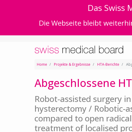
Das Swiss M
Die Webseite bleibt weiterhi
Home
Projekte & Ergebnisse
HTA-Berichte
Abg
Abgeschlossene HT
Robot-assisted surgery 
hysterectomy / Robotic-a
compared to open radical
treatment of localised pr