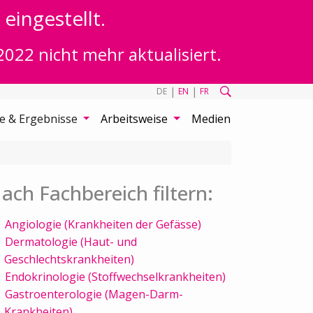
eingestellt.
2022 nicht mehr aktualisiert.
|
|
DE
EN
FR
te & Ergebnisse
Arbeitsweise
Medien
ach Fachbereich filtern:
Angiologie (Krankheiten der Gefässe)
Dermatologie (Haut- und
Geschlechtskrankheiten)
Endokrinologie (Stoffwechselkrankheiten)
Gastroenterologie (Magen-Darm-
Krankheiten)