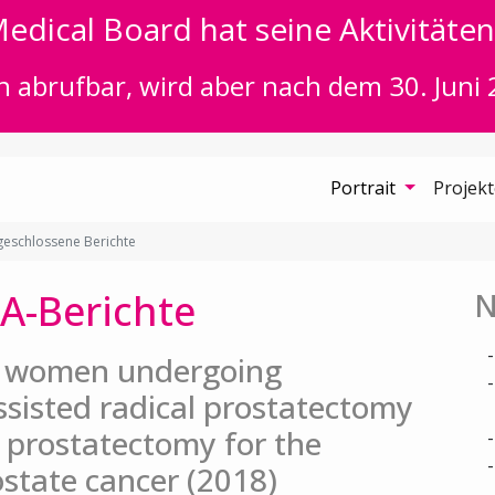
edical Board hat seine Aktivitäten 
n abrufbar, wird aber nach dem 30. Juni 
Portrait
Projek
eschlossene Berichte
A-Berichte
N
in women undergoing
ssisted radical prostatectomy
 prostatectomy for the
ostate cancer (2018)