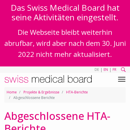
Das Swiss Medical Board hat
seine Aktivitäten eingestellt.
Die Webseite bleibt weiterhin
abrufbar, wird aber nach dem 30. Juni
2022 nicht mehr aktualisiert.
|
|
DE
EN
FR
Home
Projekte & Ergebnisse
HTA-Berichte
Abgeschlossene Berichte
Abgeschlossene HTA-
Berichte