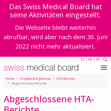
Das Swiss Medical Board hat
seine Aktivitäten eingestellt.
Die Webseite bleibt weiterhin
abrufbar, wird aber nach dem 30. Juni
2022 nicht mehr aktualisiert.
|
|
DE
EN
FR
Home
Projekte & Ergebnisse
HTA-Berichte
Abgeschlossene Berichte
Abgeschlossene HTA-
Berichte