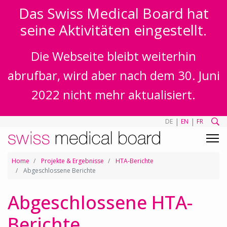
Das Swiss Medical Board hat
seine Aktivitäten eingestellt.
Die Webseite bleibt weiterhin
abrufbar, wird aber nach dem 30. Juni
2022 nicht mehr aktualisiert.
|
|
DE
EN
FR
Home
Projekte & Ergebnisse
HTA-Berichte
Abgeschlossene Berichte
Abgeschlossene HTA-
Berichte