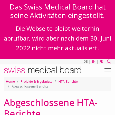
Das Swiss Medical Board hat
seine Aktivitäten eingestellt.
Die Webseite bleibt weiterhin
abrufbar, wird aber nach dem 30. Juni
2022 nicht mehr aktualisiert.
|
|
DE
EN
FR
Home
Projekte & Ergebnisse
HTA-Berichte
Abgeschlossene Berichte
Abgeschlossene HTA-
Berichte