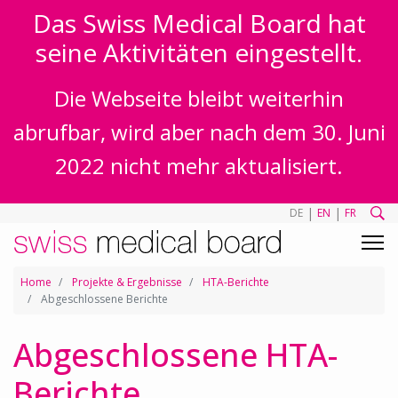
Das Swiss Medical Board hat
seine Aktivitäten eingestellt.
Die Webseite bleibt weiterhin
abrufbar, wird aber nach dem 30. Juni
2022 nicht mehr aktualisiert.
|
|
DE
EN
FR
Home
Projekte & Ergebnisse
HTA-Berichte
Abgeschlossene Berichte
Abgeschlossene HTA-
Berichte