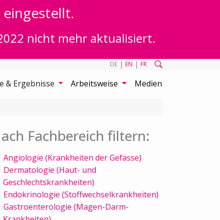
eingestellt.
2022 nicht mehr aktualisiert.
|
|
DE
EN
FR
te & Ergebnisse
Arbeitsweise
Medien
ach Fachbereich filtern:
Angiologie (Krankheiten der Gefässe)
Dermatologie (Haut- und
Geschlechtskrankheiten)
Endokrinologie (Stoffwechselkrankheiten)
Gastroenterologie (Magen-Darm-
Krankheiten)