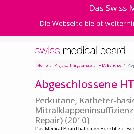
Das Swiss M
Die Webseite bleibt weiterhi
Home
Projekte & Ergebnisse
HTA-Berichte
Abg
Abgeschlossene HT
Perkutane, Katheter-bas
Mitralklappeninsuffizienz
Repair) (2010)
Das Medical Board hat einen Bericht zur 