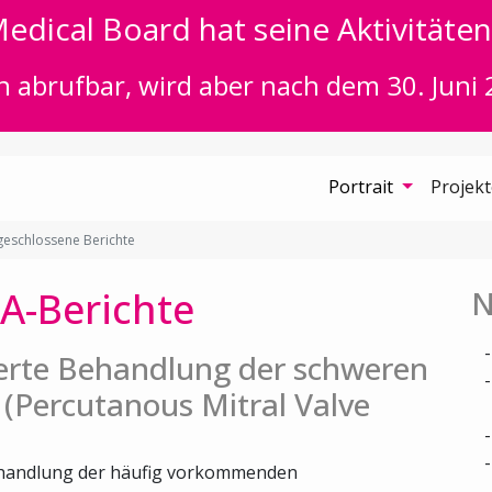
edical Board hat seine Aktivitäten 
n abrufbar, wird aber nach dem 30. Juni 
Portrait
Projek
eschlossene Berichte
A-Berichte
N
ierte Behandlung der schweren
 (Percutanous Mitral Valve
Behandlung der häufig vorkommenden