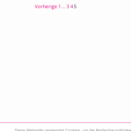
Vorherige
1
…
3
4
5
Diese Webseite verwendet Cookies, um die Bedienfreundlichke
© Swiss Medical Board 2026