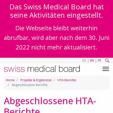
Das Swiss Medical Board hat
seine Aktivitäten eingestellt.
Die Webseite bleibt weiterhin
abrufbar, wird aber nach dem 30. Juni
2022 nicht mehr aktualisiert.
|
|
DE
EN
FR
Home
Projekte & Ergebnisse
HTA-Berichte
Abgeschlossene Berichte
Abgeschlossene HTA-
Berichte