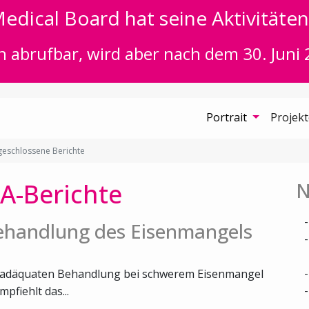
edical Board hat seine Aktivitäten 
n abrufbar, wird aber nach dem 30. Juni 
Portrait
Projek
eschlossene Berichte
A-Berichte
N
Behandlung des Eisenmangels
er adäquaten Behandlung bei schwerem Eisenmangel
fiehlt das...