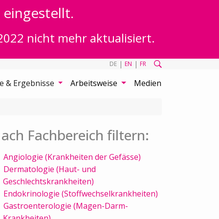
eingestellt.
2022 nicht mehr aktualisiert.
|
|
DE
EN
FR
te & Ergebnisse
Arbeitsweise
Medien
ach Fachbereich filtern:
Angiologie (Krankheiten der Gefässe)
Dermatologie (Haut- und
Geschlechtskrankheiten)
Endokrinologie (Stoffwechselkrankheiten)
Gastroenterologie (Magen-Darm-
Krankheiten)