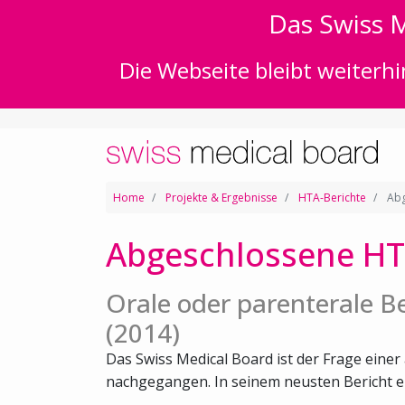
Das Swiss M
Die Webseite bleibt weiterhi
Home
Projekte & Ergebnisse
HTA-Berichte
Abg
Abgeschlossene HT
Orale oder parenterale 
(2014)
Das Swiss Medical Board ist der Frage ein
nachgegangen. In seinem neusten Bericht emp