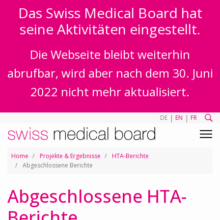
Das Swiss Medical Board hat
seine Aktivitäten eingestellt.
Die Webseite bleibt weiterhin
abrufbar, wird aber nach dem 30. Juni
2022 nicht mehr aktualisiert.
|
|
DE
EN
FR
Home
Projekte & Ergebnisse
HTA-Berichte
Abgeschlossene Berichte
Abgeschlossene HTA-
Berichte