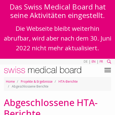
Das Swiss Medical Board hat
seine Aktivitäten eingestellt.
Die Webseite bleibt weiterhin
abrufbar, wird aber nach dem 30. Juni
2022 nicht mehr aktualisiert.
|
|
DE
EN
FR
Home
Projekte & Ergebnisse
HTA-Berichte
Abgeschlossene Berichte
Abgeschlossene HTA-
Berichte