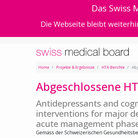
Das Swiss M
Die Webseite bleibt weiterhi
Home
Projekte & Ergebnisse
HTA-Berichte
Abg
Abgeschlossene HT
Antidepressants and cogn
interventions for major d
acute management phas
Gemäss der Schweizerischen Gesundheitsbe