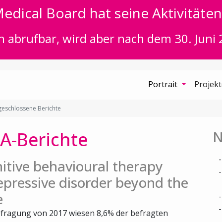
edical Board hat seine Aktivitäten 
n abrufbar, wird aber nach dem 30. Juni 
Portrait
Projek
eschlossene Berichte
A-Berichte
N
itive behavioural therapy
epressive disorder beyond the
e
fragung von 2017 wiesen 8,6% der befragten