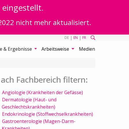
eingestellt.
2022 nicht mehr aktualisiert.
|
|
DE
EN
FR
te & Ergebnisse
Arbeitsweise
Medien
ach Fachbereich filtern:
Angiologie (Krankheiten der Gefässe)
Dermatologie (Haut- und
Geschlechtskrankheiten)
Endokrinologie (Stoffwechselkrankheiten)
Gastroenterologie (Magen-Darm-
Krankheiten)