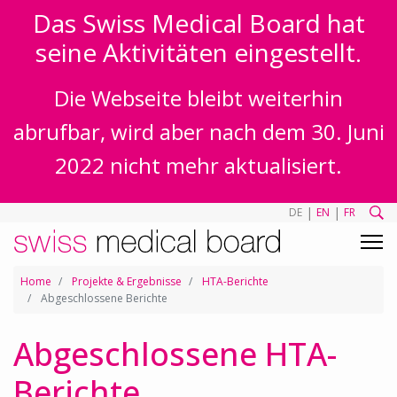
Das Swiss Medical Board hat
seine Aktivitäten eingestellt.
Die Webseite bleibt weiterhin
abrufbar, wird aber nach dem 30. Juni
2022 nicht mehr aktualisiert.
|
|
DE
EN
FR
Home
Projekte & Ergebnisse
HTA-Berichte
Abgeschlossene Berichte
Abgeschlossene HTA-
Berichte