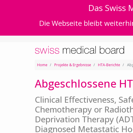
Das Swiss M
Die Webseite bleibt weiterhi
Home
Projekte & Ergebnisse
HTA-Berichte
Abg
Abgeschlossene HT
Clinical Effectiveness, Sa
Chemotherapy or Radiot
Deprivation Therapy (ADT
Diagnosed Metastatic Ho