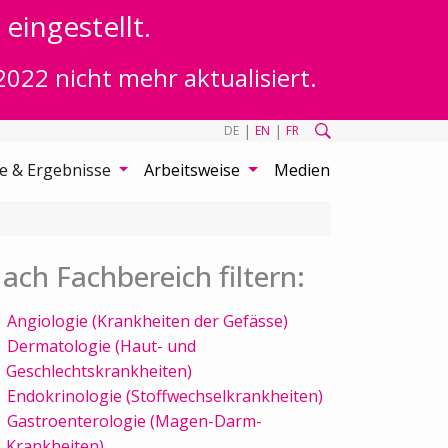
eingestellt.
2022 nicht mehr aktualisiert.
|
|
DE
EN
FR
te & Ergebnisse
Arbeitsweise
Medien
ach Fachbereich filtern:
Angiologie (Krankheiten der Gefässe)
Dermatologie (Haut- und
Geschlechtskrankheiten)
Endokrinologie (Stoffwechselkrankheiten)
Gastroenterologie (Magen-Darm-
Krankheiten)