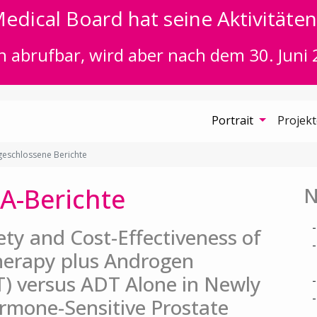
edical Board hat seine Aktivitäten 
n abrufbar, wird aber nach dem 30. Juni 
Portrait
Projek
eschlossene Berichte
A-Berichte
N
fety and Cost-Effectiveness of
herapy plus Androgen
) versus ADT Alone in Newly
rmone-Sensitive Prostate