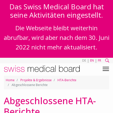
Das Swiss Medical Board hat
seine Aktivitäten eingestellt.
Die Webseite bleibt weiterhin
abrufbar, wird aber nach dem 30. Juni
2022 nicht mehr aktualisiert.
|
|
DE
EN
FR
Home
Projekte & Ergebnisse
HTA-Berichte
Abgeschlossene Berichte
Abgeschlossene HTA-
Berichte