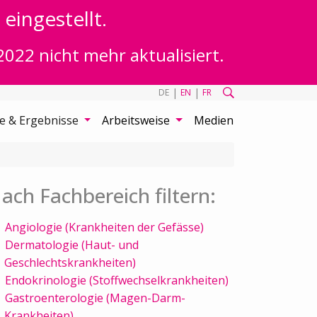
eingestellt.
2022 nicht mehr aktualisiert.
|
|
DE
EN
FR
te & Ergebnisse
Arbeitsweise
Medien
ach Fachbereich filtern:
Angiologie (Krankheiten der Gefässe)
Dermatologie (Haut- und
Geschlechtskrankheiten)
Endokrinologie (Stoffwechselkrankheiten)
Gastroenterologie (Magen-Darm-
Krankheiten)