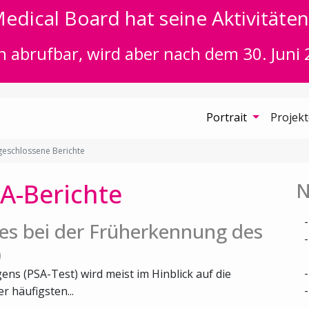
edical Board hat seine Aktivitäten 
n abrufbar, wird aber nach dem 30. Juni 
Portrait
Projek
eschlossene Berichte
A-Berichte
N
es bei der Früherkennung des
)
ns (PSA-Test) wird meist im Hinblick auf die
 häufigsten...