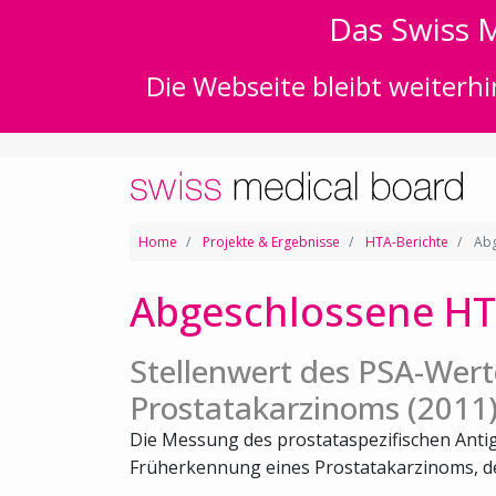
Das Swiss M
Die Webseite bleibt weiterhi
Home
Projekte & Ergebnisse
HTA-Berichte
Abg
Abgeschlossene HT
Stellenwert des PSA-Wert
Prostatakarzinoms (2011
Die Messung des prostataspezifischen Antige
Früherkennung eines Prostatakarzinoms, der