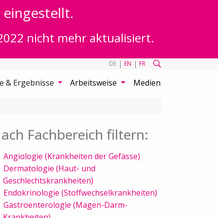
eingestellt.
2022 nicht mehr aktualisiert.
|
|
DE
EN
FR
te & Ergebnisse
Arbeitsweise
Medien
ach Fachbereich filtern:
Angiologie (Krankheiten der Gefässe)
Dermatologie (Haut- und
Geschlechtskrankheiten)
Endokrinologie (Stoffwechselkrankheiten)
Gastroenterologie (Magen-Darm-
Krankheiten)