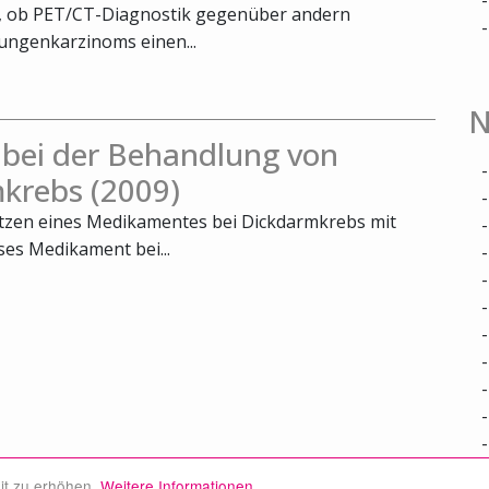
t, ob PET/CT-Diagnostik gegenüber andern
ungenkarzinoms einen...
N
 bei der Behandlung von
krebs (2009)
utzen eines Medikamentes bei Dickdarmkrebs mit
ses Medikament bei...
it zu erhöhen.
Weitere Informationen.