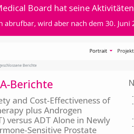
edical Board hat seine Aktivitäten 
n abrufbar, wird aber nach dem 30. Juni 
Portrait
Projek
eschlossene Berichte
A-Berichte
N
fety and Cost-Effectiveness of
herapy plus Androgen
) versus ADT Alone in Newly
rmone-Sensitive Prostate