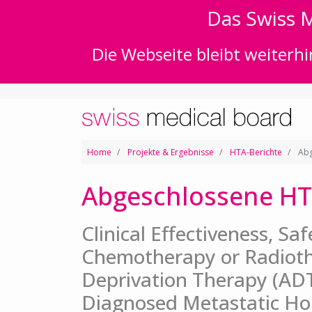
Das Swiss M
Die Webseite bleibt weiterhi
Home
Projekte & Ergebnisse
HTA-Berichte
Abg
Abgeschlossene HT
Clinical Effectiveness, Sa
Chemotherapy or Radiot
Deprivation Therapy (ADT
Diagnosed Metastatic Ho