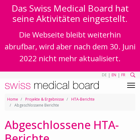
Das Swiss Medical Board hat
seine Aktivitäten eingestellt.
Die Webseite bleibt weiterhin
abrufbar, wird aber nach dem 30. Juni
2022 nicht mehr aktualisiert.
|
|
DE
EN
FR
Home
Projekte & Ergebnisse
HTA-Berichte
Abgeschlossene Berichte
Abgeschlossene HTA-
Berichte