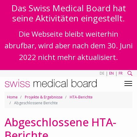
Das Swiss Medical Board hat
seine Aktivitäten eingestellt.
Die Webseite bleibt weiterhin
abrufbar, wird aber nach dem 30. Juni
2022 nicht mehr aktualisiert.
|
|
DE
EN
FR
Home
Projekte & Ergebnisse
HTA-Berichte
Abgeschlossene Berichte
Abgeschlossene HTA-
Berichte