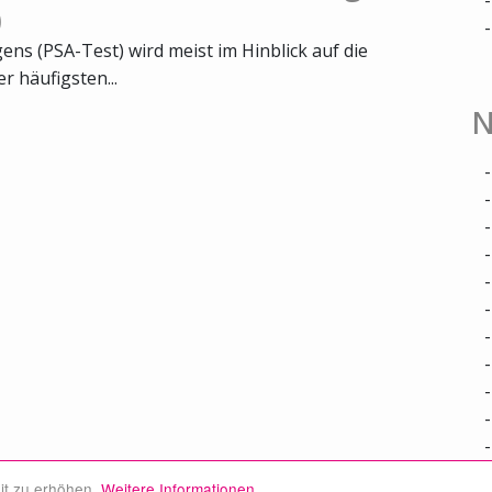
)
ns (PSA-Test) wird meist im Hinblick auf die
 häufigsten...
N
it zu erhöhen.
Weitere Informationen.