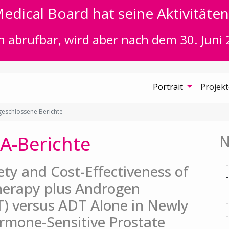
edical Board hat seine Aktivitäten 
n abrufbar, wird aber nach dem 30. Juni 
Portrait
Projek
eschlossene Berichte
A-Berichte
N
fety and Cost-Effectiveness of
herapy plus Androgen
) versus ADT Alone in Newly
rmone-Sensitive Prostate