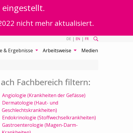
eingestellt.
2022 nicht mehr aktualisiert.
|
|
DE
EN
FR
te & Ergebnisse
Arbeitsweise
Medien
ach Fachbereich filtern:
Angiologie (Krankheiten der Gefässe)
Dermatologie (Haut- und
Geschlechtskrankheiten)
Endokrinologie (Stoffwechselkrankheiten)
Gastroenterologie (Magen-Darm-
Krankheiten)